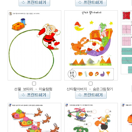
선물 보따리 - 미술탐험
산타할아버지 - 숨은그림찾기