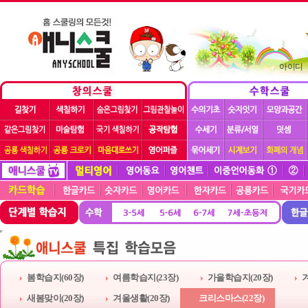
아이디
봄학습지(60장)
여름학습지(23장)
가을학습지(20장)
겨
새봄맞이(20장)
겨울생활(20장)
크리스마스(22장)